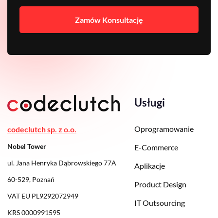
Zamów Konsultację
Usługi
Oprogramowanie
codeclutch sp. z o.o.
Nobel Tower
E-Commerce
ul. Jana Henryka Dąbrowskiego 77A
Aplikacje
60-529, Poznań
Product Design
VAT EU PL9292072949
IT Outsourcing
KRS 0000991595