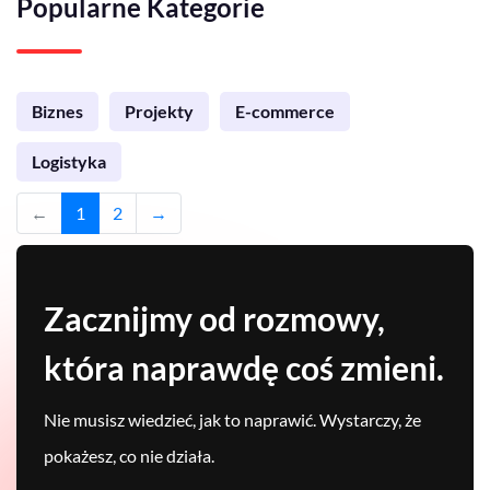
Popularne Kategorie
Biznes
Projekty
E-commerce
Logistyka
←
1
2
→
Zacznijmy od rozmowy,
która naprawdę coś zmieni.
Nie musisz wiedzieć, jak to naprawić. Wystarczy, że
pokażesz, co nie działa.