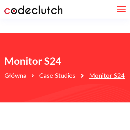
Monitor S24
Główna
Case Studies
Monitor S24