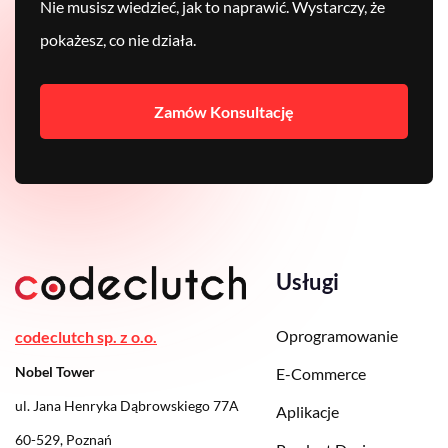
Nie musisz wiedzieć, jak to naprawić. Wystarczy, że
pokażesz, co nie działa.
Zamów Konsultację
Usługi
Oprogramowanie
codeclutch sp. z o.o.
Nobel Tower
E-Commerce
ul. Jana Henryka Dąbrowskiego 77A
Aplikacje
60-529, Poznań