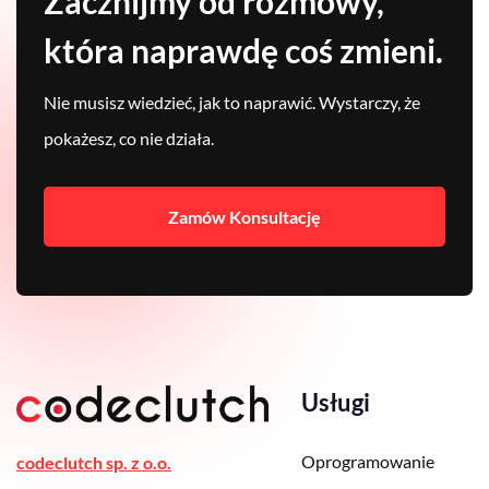
Zacznijmy od rozmowy,
która naprawdę coś zmieni.
Nie musisz wiedzieć, jak to naprawić. Wystarczy, że
pokażesz, co nie działa.
Zamów Konsultację
Usługi
Oprogramowanie
codeclutch sp. z o.o.