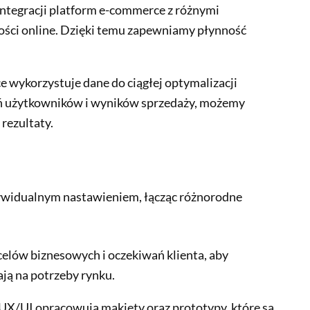
 integracji platform e-commerce z różnymi
ości online. Dzięki temu zapewniamy płynność
 wykorzystuje dane do ciągłej optymalizacji
ań użytkowników i wyników sprzedaży, możemy
rezultaty.
ywidualnym nastawieniem, łącząc różnorodne
lów biznesowych i oczekiwań klienta, aby
ją na potrzeby rynku.
 UX/UI opracowują makiety oraz prototypy, które są