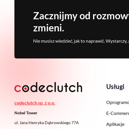
Zacznijmy od rozmowy
zmieni.
Nie musisz wiedzieć, jak to naprawić. Wystarczy, ż
Usługi
Oprogramo
codeclutch sp. z o.o.
Nobel Tower
E-Commer
ul. Jana Henryka Dąbrowskiego 77A
Aplikacje