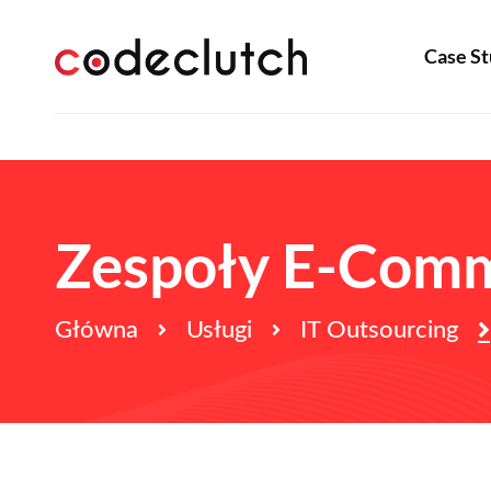
Case St
Zespoły E-Com
Główna
Usługi
IT Outsourcing