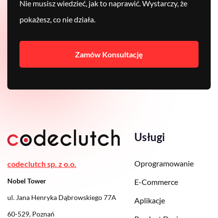
Nie musisz wiedzieć, jak to naprawić. Wystarczy, że
pokażesz, co nie działa.
Zamów Konsultację
Usługi
Oprogramowanie
codeclutch sp. z o.o.
Nobel Tower
E-Commerce
ul. Jana Henryka Dąbrowskiego 77A
Aplikacje
60-529, Poznań